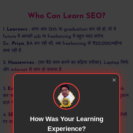
Who Can Learn SEO?
1.
Learners
: अगर आप 12th या graduation कर रहे हो, तो ये
future में आपको job या freelancing में बहुत मदद करेगा.
Ex.-
Priya
, BA कर रही थी, अब freelancing से ₹20,000/महीना
कमा रही है .
2.
Housewives
: (घर बैठे काम करने का बढ़िया तरीका). Laptop सिर्फ
और internet से कार हो सकता है.
✕
3.
Entrepreneurs
: Service है, तो आप खुद अपनी website rank
कर सकते हो.
Ex.-
As an illustration, consider एक मिठाई की दुकान
वाले ने SEO सीखा, और अब online order मिलते हैं.
4.
SEO for freelancers Fiverr
, Upwork, and websites जैसी
How Was Your Learning
पर काम करके पैसे कमा सकते हो.
Experience?