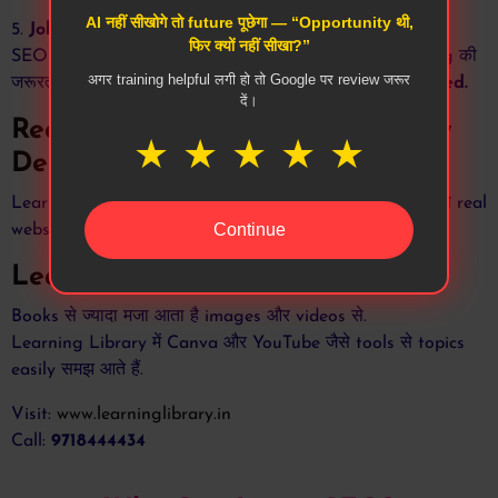
AI नहीं सीखोगे तो future पूछेगा — “Opportunity थी,
5.
Job Seekers :
Demand है for digital marketing jobs में
फिर क्यों नहीं सीखा?”
SEO की बहुत. Fortunately, कोई technical degree या coding की
अगर training helpful लगी हो तो Google पर review जरूर
जरूरत नहीं होती
So Join Today.. it’s highly recommended.
दें।
Real Example – Learning Library
★
★
★
★
★
Delhi
Learning Library एक leading institute है जहां students को real
Continue
websites पर SEO सिखाया जाता है.
Learn with Visuals
Books से ज्यादा मजा आता है images और videos से.
Learning Library में Canva और YouTube जैसे tools से topics
easily समझ आते हैं.
Visit:
www.learninglibrary.in
Call:
9718444434